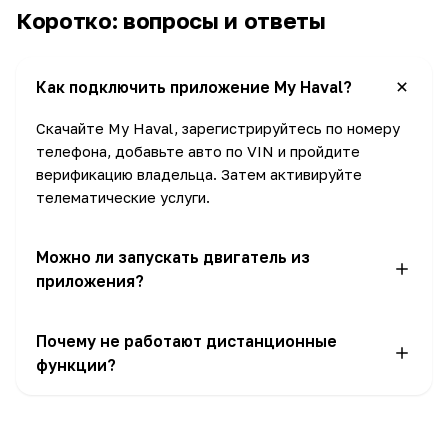
Коротко: вопросы и ответы
Как подключить приложение My Haval?
Скачайте My Haval, зарегистрируйтесь по номеру
телефона, добавьте авто по VIN и пройдите
верификацию владельца. Затем активируйте
телематические услуги.
Можно ли запускать двигатель из
приложения?
Да, на моделях с телематическим модулем
Почему не работают дистанционные
доступен дистанционный запуск двигателя и
функции?
климат-контроль.
Чаще всего не активирована телематика или нет
модуля связи на этой комплектации. Проверьте