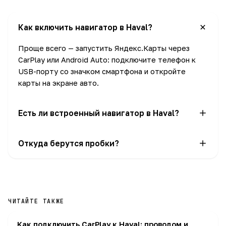
Как включить навигатор в Haval?
Проще всего — запустить Яндекс.Карты через
CarPlay или Android Auto: подключите телефон к
USB-порту со значком смартфона и откройте
карты на экране авто.
Есть ли встроенный навигатор в Haval?
На части комплектаций — да, значок «Навигация» в
Откуда берутся пробки?
меню. Если его нет, используйте навигацию
телефона через CarPlay/Android Auto.
При навигации через CarPlay/Android Auto пробки и
карты онлайн подгружаются с телефона, поэтому
нужен мобильный интернет.
ЧИТАЙТЕ ТАКЖЕ
Как подключить CarPlay к Haval: проводом и