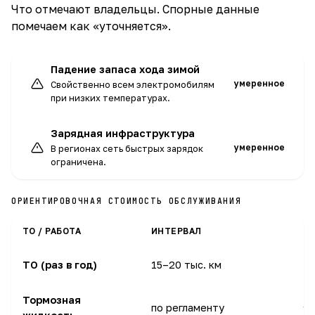
Что отмечают владельцы. Спорные данные
помечаем как «уточняется».
Падение запаса хода зимой
умеренное
Свойственно всем электромобилям
при низких температурах.
Зарядная инфраструктура
умеренное
В регионах сеть быстрых зарядок
ограничена.
ОРИЕНТИРОВОЧНАЯ СТОИМОСТЬ ОБСЛУЖИВАНИЯ
ТО / РАБОТА
ИНТЕРВАЛ
О
8
ТО (раз в год)
15–20 тыс. км
Тормозная
по регламенту