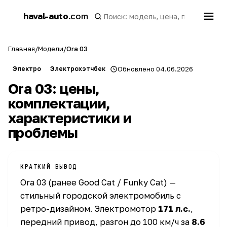
h
haval-auto
.com
a
Главная
/
Модели
/
Ora 03
Электро
Электрохэтчбек
Обновлено 04.06.2026
Ora 03: цены,
комплектации,
характеристики и
проблемы
КРАТКИЙ ВЫВОД
Ora 03 (ранее Good Cat / Funky Cat) —
стильный городской электромобиль с
ретро-дизайном. Электромотор
171 л.с.
,
передний привод, разгон до 100 км/ч за
8.6