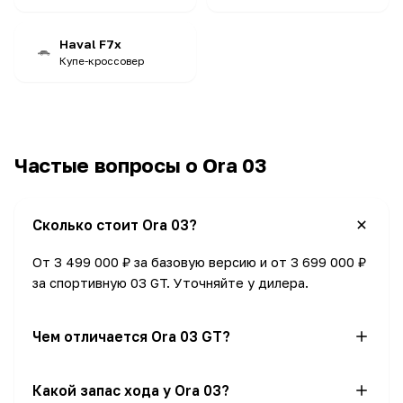
Haval F7x
Купе-кроссовер
Частые вопросы о Ora 03
Сколько стоит Ora 03?
От 3 499 000 ₽ за базовую версию и от 3 699 000 ₽
за спортивную 03 GT. Уточняйте у дилера.
Чем отличается Ora 03 GT?
GT — более динамичная и богато оснащённая
Какой запас хода у Ora 03?
версия (разгон 0–100 за 8.3 с против 8.6 с), при той