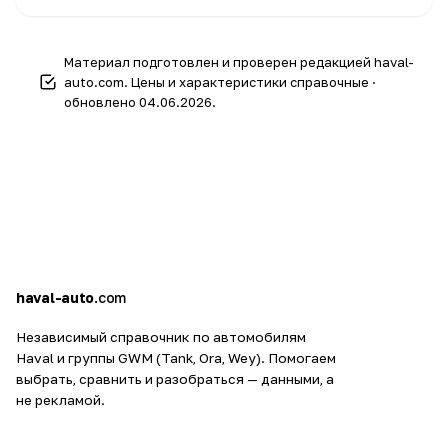
же мощности 171 л.с.
Ориентировочно 310–420 км по циклу; зимой
реальный пробег ниже.
Материал подготовлен и проверен редакцией haval-
auto.com. Цены и характеристики справочные ·
обновлено 04.06.2026.
h
a
haval-auto
.com
Независимый справочник по автомобилям
Haval и группы GWM (Tank, Ora, Wey). Помогаем
выбрать, сравнить и разобраться — данными, а
не рекламой.