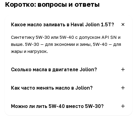
Коротко: вопросы и ответы
Какое масло заливать в Haval Jolion 1.5T?
Синтетику 5W-30 или 5W-40 с допуском API SN и
выше. 5W-30 — для экономии и зимы, 5W-40 — для
жары и нагрузок.
Сколько масла в двигателе Jolion?
Около 4.6 литра при замене с фильтром. Удобно
Как часто менять масло в Jolion?
брать 5-литровую канистру — останется на долив.
Каждые 15 000 км или раз в год. В городе и
Можно ли лить 5W-40 вместо 5W-30?
пробках интервал лучше сократить до 7 500–10
000 км.
Да, 5W-40 допустимо и даже предпочтительно в
жарком климате и при активной езде; на зимний
пуск ощутимо не влияет.