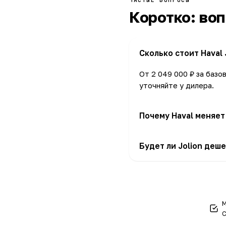
Коротко: во
Сколько стоит Haval 
От 2 049 000 ₽ за баз
уточняйте у дилера.
Почему Haval меняет 
Из-за курса валют, ути
Будет ли Jolion деш
пересматривается неско
Резкие снижения редки;
не сам прайс.
М
С