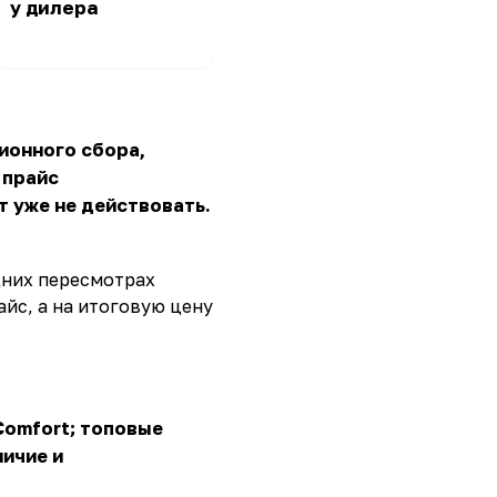
у дилера
ионного сбора,
 прайс
т уже не действовать.
дних пересмотрах
йс, а на итоговую цену
 Comfort; топовые
ичие и