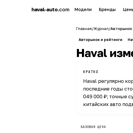
h
haval-auto
.com
Модели
Бренды
Цен
a
Главная
/
Журнал
/
Авторынок 
Авторынок и рейтинги
Ha
Haval изме
КРАТКО
Haval регулярно кор
последние годы сто
049 000 ₽; точные 
китайских авто под
БАЗОВАЯ ЦЕНА