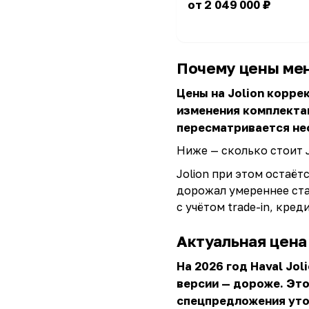
от 2 049 000 ₽
Почему цены ме
Цены на Jolion корре
изменения комплектац
пересматривается нес
Ниже — сколько стоит J
Jolion при этом остаё
дорожал умереннее ста
с учётом trade-in, кред
Актуальная цена
На 2026 год Haval Jo
версии — дороже. Это
спецпредложения уто