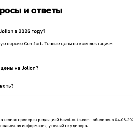
просы и ответы
Jolion в 2026 году?
овую версию Comfort. Точные цены по комплектациям
цены на Jolion?
лизационного сбора, изменения комплектаций и спроса — прай
еветь?
лько раз в год.
 чаще выгоду дают акции, trade-in и кредитные программы, а
атериал проверен редакцией haval-auto.com · обновлено 04.06.20
правочная информация, уточняйте у дилера.