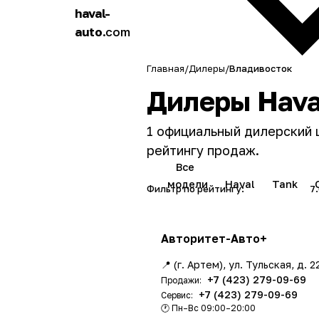
haval-
h
auto
.com
a
Главная
/
Дилеры
/
Владивосток
Дилеры Hava
1 официальный дилерский 
рейтингу продаж.
Все
модели
Haval
Tank
Фильтр по рейтингу:
Все
(1)
7
Авторитет-Авто+
📍 (г. Артем), ул. Тульская, д. 2
+7 (423) 279-09-69
Продажи:
+7 (423) 279-09-69
Сервис:
🕐 Пн–Вс 09:00–20:00