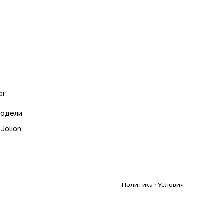
ОГ
модели
 Jolion
Политика · Условия