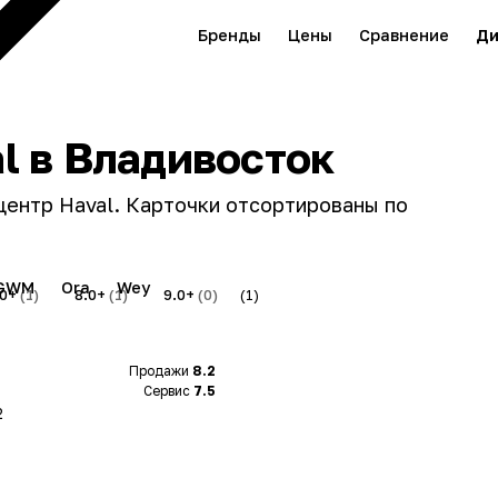
Бренды
Цены
Сравнение
Ди
l в Владивосток
центр Haval. Карточки отсортированы по
GWM
Ora
Wey
.0+
(1)
8.0+
(1)
9.0+
(0)
(1)
Продажи
8.2
Сервис
7.5
2