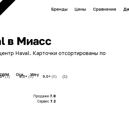
Бренды
Цены
Сравнение
Ди
l в Миасс
центр Haval. Карточки отсортированы по
GWM
Ora
Wey
.0+
(1)
8.0+
(0)
9.0+
(0)
(1)
Продажи
7.8
Сервис
7.2