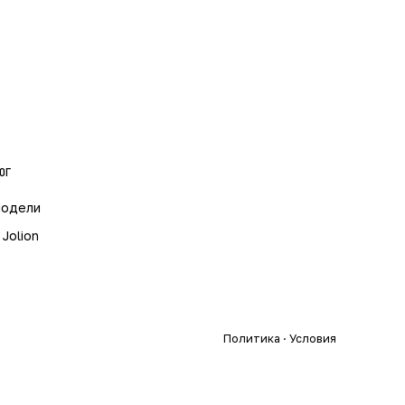
ОГ
модели
 Jolion
Политика · Условия