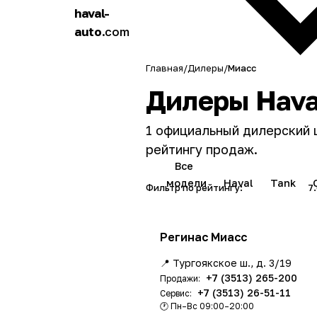
haval-
h
auto
.com
a
Главная
/
Дилеры
/
Миасс
Дилеры Hava
1 официальный дилерский 
рейтингу продаж.
Все
модели
Haval
Tank
Фильтр по рейтингу:
Все
(1)
7
Регинас Миасс
📍 Тургоякское ш., д. 3/19
+7 (3513) 265-200
Продажи:
+7 (3513) 26-51-11
Сервис:
🕐 Пн–Вс 09:00–20:00